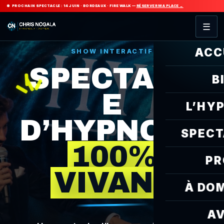
Aller
PROCHAIN SPECTACLE :
14 JUIN · BORDEAUX · FIRE WALK
—
RÉSERVER MA PLACE →
au
☰
contenu
ACC
SHOW INTERACTIF
SPECTACL
B
E
L’HY
D’HYPNOSE
SPECT
100%
PR
VIVANT
À DOM
AV