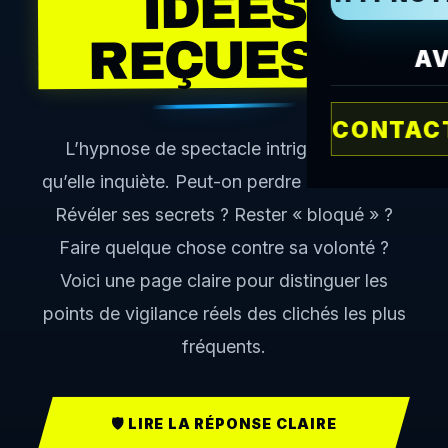
IDÉES
REÇUES ?
AV
CONTACT
L’hypnose de spectacle intrigue autant
qu’elle inquiète. Peut-on perdre le contrôle ?
Révéler ses secrets ? Rester « bloqué » ?
Faire quelque chose contre sa volonté ?
Voici une page claire pour distinguer les
points de vigilance réels des clichés les plus
fréquents.
🛡️ LIRE LA RÉPONSE CLAIRE