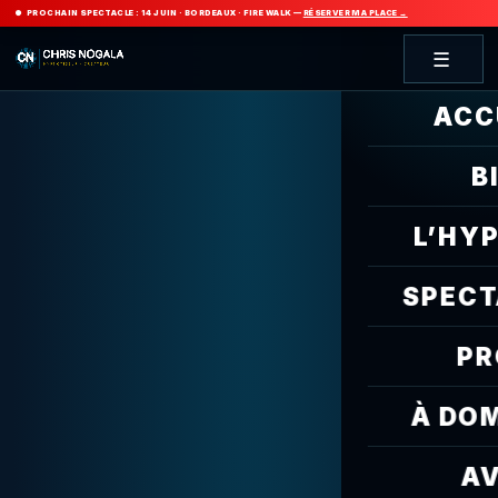
PROCHAIN SPECTACLE :
14 JUIN · BORDEAUX · FIRE WALK
—
RÉSERVER MA PLACE →
☰
ACC
B
L’HY
SPECT
PR
À DOM
AV